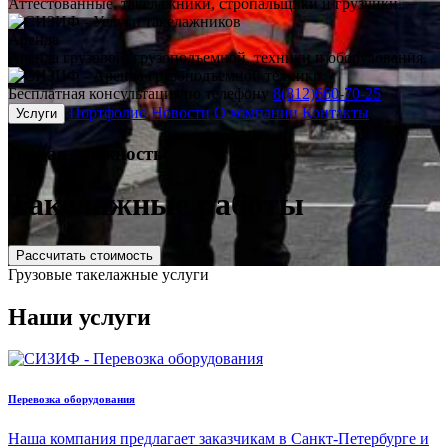
Аттестованные, такелажники, стропальщики и грузчики.
Аренда
Аренда грузовой, грузоподъемной, техники и оборудования.
Бесплатная консультация по телефону
8(812)660-70-25
Портфолио
Новости
О компании
Контакты
Услуги
Любая
сложность
Такелажные работы
Рассчитать стоимость
Грузовые
такелажные услуги
Наши услуги
Перевозка оборудования
Наша компания предлагает заказчикам в Санкт-Петербурге и