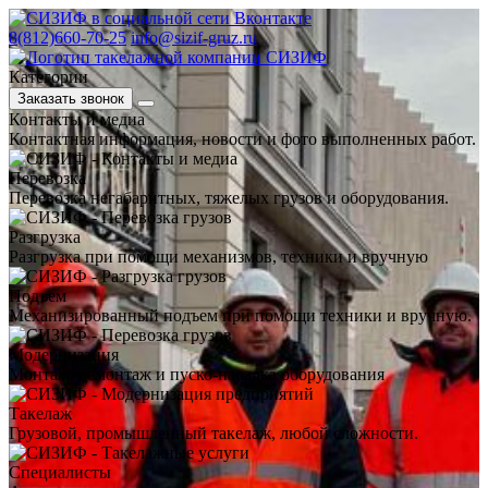
8(812)660-70-25
info@sizif-gruz.ru
Категории
Заказать звонок
Контакты и медиа
Контактная информация, новости и фото выполненных работ.
Перевозка
Перевозка негабаритных, тяжелых грузов и оборудования.
Разгрузка
Разгрузка при помощи механизмов, техники и вручную
Подъем
Механизированный подъем при помощи техники и вручную.
Модернизация
Монтаж, демонтаж и пуско-наладка оборудования
Такелаж
Грузовой, промышленный такелаж, любой сложности.
Специалисты