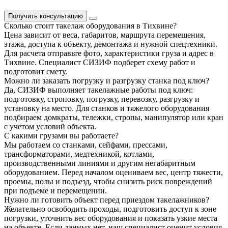
Получить консультацию
Сколько стоит такелаж оборудования в Тихвине?
Цена зависит от веса, габаритов, маршрута перемещения,
этажа, доступа к объекту, демонтажа и нужной спецтехники.
Для расчета отправьте фото, характеристики груза и адрес в
Тихвине. Специалист СИЗИФ подберет схему работ и
подготовит смету.
Можно ли заказать погрузку и разгрузку станка под ключ?
Да, СИЗИФ выполняет такелажные работы под ключ:
подготовку, строповку, погрузку, перевозку, разгрузку и
установку на место. Для станков и тяжелого оборудования
подбираем домкраты, тележки, стропы, манипулятор или кран
с учетом условий объекта.
С какими грузами вы работаете?
Мы работаем со станками, сейфами, прессами,
трансформаторами, медтехникой, котлами,
производственными линиями и другим негабаритным
оборудованием. Перед началом оцениваем вес, центр тяжести,
проемы, полы и подъезд, чтобы снизить риск повреждений
при подъеме и перемещении.
Нужно ли готовить объект перед приездом такелажников?
Желательно освободить проходы, подготовить доступ к зоне
погрузки, уточнить вес оборудования и показать узкие места
на объекте. Если данных нет, наш специалист оценит условия