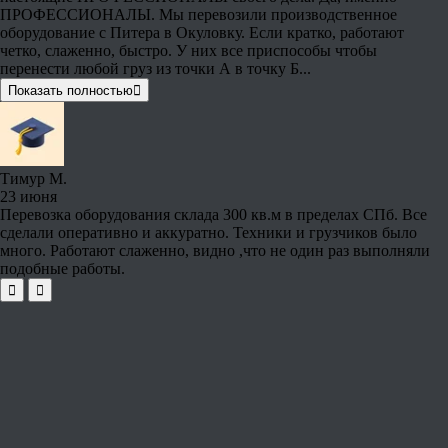
ПРОФЕССИОНАЛЫ. Мы перевозили производственное
оборудование с Питера в Окуловку. Если кратко, работают
четко, слаженно, быстро. У них все приспособы чтобы
перенести любой груз из точки А в точку Б...
Показать полностью
Тимур М.
23 июня
Перевозка оборудования склада 300 кв.м в пределах СПб. Все
сделали оперативно и аккуратно. Техники и грузчиков было
много. Работают слаженно, видно ,что не один раз выполняли
подобные работы.