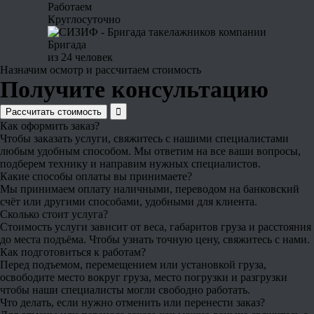
Работаем
Круглосуточно
Бригада
из 24 человек
Назначим осмотр и рассчитаем стоимость
Получите консультацию
Рассчитать стоимость
Как оформить заказ?
Чтобы заказать услуги, свяжитесь с нашими специалистами
любым удобным способом. Мы ответим на все ваши вопросы,
подберем технику и направим нужных специалистов.
Какие способы оплаты вы принимаете?
Мы принимаем оплату наличными, переводом на банковский
счёт или другими способами, удобными для клиента.
Сколько стоит услуга?
Стоимость услуги зависит от веса, габаритов груза и расстояния
до места подъёма. Чтобы узнать точную цену, свяжитесь с нами.
Как подготовиться к работам?
Перед подъемом, перемещением или установкой груза,
освободите место вокруг груза, место погрузки и разгрузки
чтобы наши специалисты могли свободно работать.
Что делать, если нужно отменить или перенести заказ?