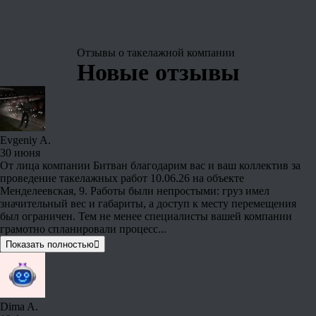
Отзывы о
такелажной компании
Новые отзывы
Evgeniy A.
30 июня
От лица компании Битван благодарим вас и ваш коллектив за
проведение такелажных работ 10.06.26 на объекте
Менделеевская, 9. Работы были непростыми: груз имел
значительный вес и габариты, а доступ к месту перемещения
был ограничен. Тем не менее специалисты вашей компании
грамотно спланировали процесс...
Показать полностью
Dima A.