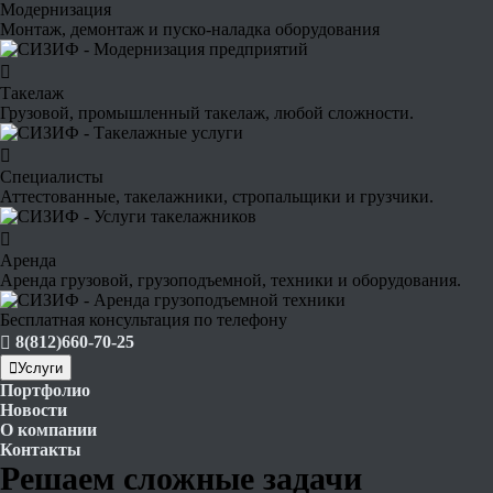
Модернизация
Монтаж, демонтаж и пуско-наладка оборудования
Такелаж
Грузовой, промышленный такелаж, любой сложности.
Специалисты
Аттестованные, такелажники, стропальщики и грузчики.
Аренда
Аренда грузовой, грузоподъемной, техники и оборудования.
Бесплатная консультация по телефону
8(812)660-70-25
Услуги
Портфолио
Новости
О компании
Контакты
Решаем
сложные
задачи