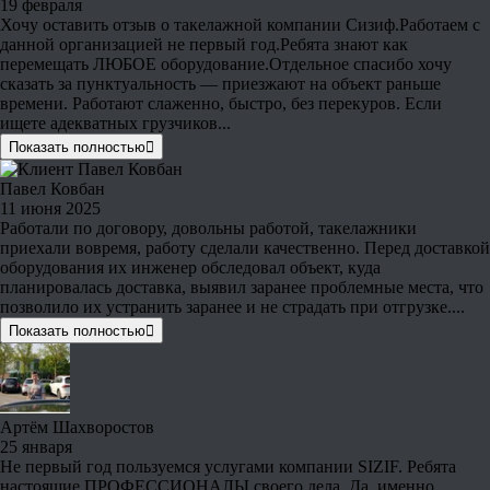
19 февраля
Хочу оставить отзыв о такелажной компании Сизиф.Работаем с
данной организацией не первый год.Ребята знают как
перемещать ЛЮБОЕ оборудование.Отдельное спасибо хочу
сказать за пунктуальность — приезжают на объект раньше
времени. Работают слаженно, быстро, без перекуров. Если
ищете адекватных грузчиков...
Показать полностью
Павел Ковбан
11 июня 2025
Работали по договору, довольны работой, такелажники
приехали вовремя, работу сделали качественно. Перед доставкой
оборудования их инженер обследовал объект, куда
планировалась доставка, выявил заранее проблемные места, что
позволило их устранить заранее и не страдать при отгрузке....
Показать полностью
Артём Шахворостов
25 января
Не первый год пользуемся услугами компании SIZIF. Ребята
настоящие ПРОФЕССИОНАЛЫ своего дела. Да, именно