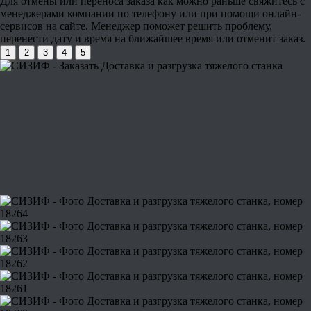
Для отмены или переноса заказа как можно раньше свяжитесь с
менеджерами компании по телефону или при помощи онлайн-
сервисов на сайте. Менеджер поможет решить проблему,
перенести дату и время на ближайшее время или отменит заказ.
1
2
3
4
5