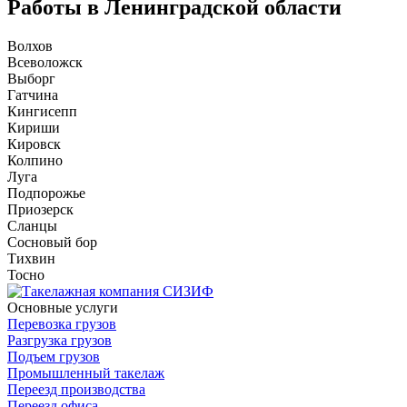
Работы в Ленинградской области
Волхов
Всеволожск
Выборг
Гатчина
Кингисепп
Кириши
Кировск
Колпино
Луга
Подпорожье
Приозерск
Сланцы
Сосновый бор
Тихвин
Тосно
Основные услуги
Перевозка грузов
Разгрузка грузов
Подъем грузов
Промышленный такелаж
Переезд производства
Переезд офиса