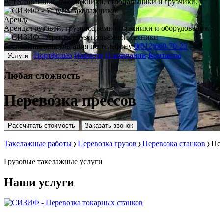
Аттестованные, такелажники, стропальщики и грузчики.
Аренда
Аренда грузовой, грузоподъемной, техники и оборудования.
Бесплатная консультация по телефону
8(812)660-70-25
Портфолио
Новости
О компании
Контакты
Услуги
Любая
сложность
Перевозка прессов
Рассчитать стоимость
Заказать звонок
Такелажные работы
Перевозка грузов
Перевозка станков
Пе
Грузовые
такелажные услуги
Наши услуги