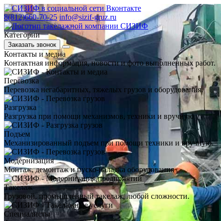
8(812)660-70-25
info@sizif-gruz.ru
Категории
Заказать звонок
Контакты и медиа
Контактная информация, новости и фото выполненных работ.
Перевозка
Перевозка негабаритных, тяжелых грузов и оборудования.
Разгрузка
Разгрузка при помощи механизмов, техники и вручную
Подъем
Механизированный подъем при помощи техники и вручную.
Модернизация
Монтаж, демонтаж и пуско-наладка оборудования
Такелаж
Грузовой, промышленный такелаж, любой сложности.
Специалисты