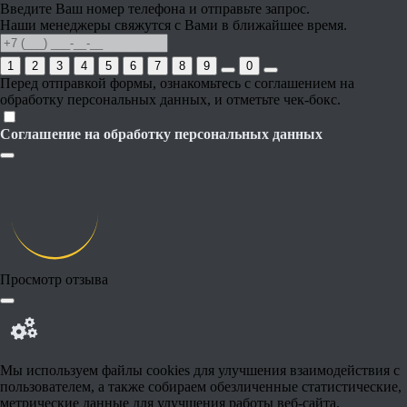
Введите Ваш номер телефона и отправьте запрос.
Наши менеджеры свяжутся с Вами в ближайшее время.
1
2
3
4
5
6
7
8
9
0
Перед отправкой формы, ознакомьтесь с соглашением на
обработку персональных данных, и отметьте чек-бокс.
Соглашение на обработку персональных данных
Просмотр отзыва
Мы используем файлы cookies для улучшения взаимодействия с
пользователем, а также собираем обезличенные статистические,
метрические данные для улучшения работы веб-сайта.