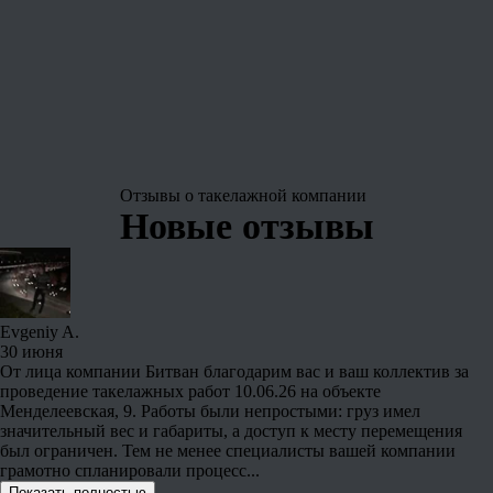
Отзывы о
такелажной компании
Новые отзывы
Evgeniy A.
30 июня
От лица компании Битван благодарим вас и ваш коллектив за
проведение такелажных работ 10.06.26 на объекте
Менделеевская, 9. Работы были непростыми: груз имел
значительный вес и габариты, а доступ к месту перемещения
был ограничен. Тем не менее специалисты вашей компании
грамотно спланировали процесс...
Показать полностью