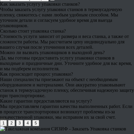
Как заказать услугу упаковки станков?
Чтобы заказать услугу упаковки станков в термоусадочную
пленку, свяжитесь с нами любым удобным способом. Мы
уточним детали и согласуем удобное время для выезда
упаковщиков.
Сколько стоит упаковка станка?
Стоимость услуги зависит от размера и веса станка, а также от
сложности работы. Мы рассчитаем цену индивидуально для
вашего случая после уточнения всех деталей.
Можно ли вызвать упаковщиков в выходной день?
Да, мы готовы предоставить услугу упаковки станков в
выходные и праздничные дни. Уточните удобное для вас время,
и мы подберем исполнителя.
Как происходит процесс упаковки?
Наши специалисты приезжают на объект с необходимым
оборудованием и материалами. Они аккуратно упаковывают
станок в термоусадочную пленку, обеспечивая надежную защиту
при транспортировке.
Какие гарантии предоставляются на услугу?
Мы предоставляем гарантии качества выполненных работ. Если
в процессе транспортировки возникнут проблемы из-за
некачественной упаковки, мы исправим их за свой счет.
1
2
3
4
5