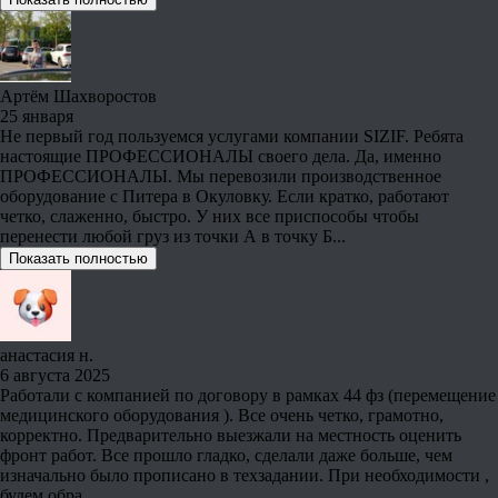
Артём Шахворостов
25 января
Не первый год пользуемся услугами компании SIZIF. Ребята
настоящие ПРОФЕССИОНАЛЫ своего дела. Да, именно
ПРОФЕССИОНАЛЫ. Мы перевозили производственное
оборудование с Питера в Окуловку. Если кратко, работают
четко, слаженно, быстро. У них все приспособы чтобы
перенести любой груз из точки А в точку Б...
Показать полностью
анастасия н.
6 августа 2025
Работали с компанией по договору в рамках 44 фз (перемещение
медицинского оборудования ). Все очень четко, грамотно,
корректно. Предварительно выезжали на местность оценить
фронт работ. Все прошло гладко, сделали даже больше, чем
изначально было прописано в техзадании. При необходимости ,
будем обра...