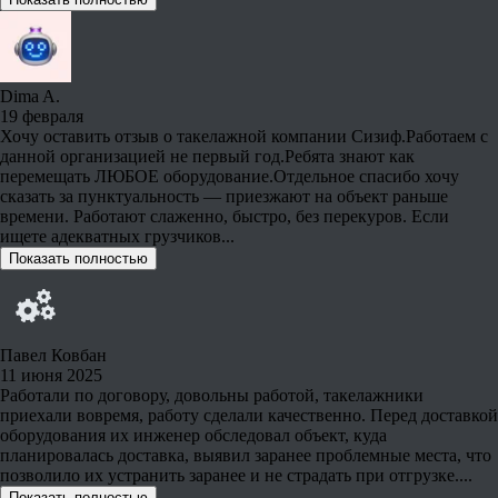
Dima A.
19 февраля
Хочу оставить отзыв о такелажной компании Сизиф.Работаем с
данной организацией не первый год.Ребята знают как
перемещать ЛЮБОЕ оборудование.Отдельное спасибо хочу
сказать за пунктуальность — приезжают на объект раньше
времени. Работают слаженно, быстро, без перекуров. Если
ищете адекватных грузчиков...
Показать полностью
Павел Ковбан
11 июня 2025
Работали по договору, довольны работой, такелажники
приехали вовремя, работу сделали качественно. Перед доставкой
оборудования их инженер обследовал объект, куда
планировалась доставка, выявил заранее проблемные места, что
позволило их устранить заранее и не страдать при отгрузке....
Показать полностью