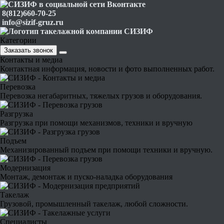
8(812)660-70-25
info@sizif-gruz.ru
Категории
Заказать звонок
Контакты и медиа
Контактная информация, новости и фото выполненных работ.
Перевозка
Перевозка негабаритных, тяжелых грузов и оборудования.
Разгрузка
Разгрузка при помощи механизмов, техники и вручную
Подъем
Механизированный подъем при помощи техники и вручную.
Модернизация
Монтаж, демонтаж и пуско-наладка оборудования
Такелаж
Грузовой, промышленный такелаж, любой сложности.
Специалисты